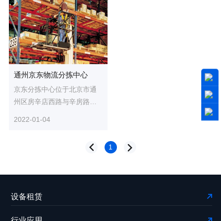
通州京东物流分拣中心
京东分拣中心位于北京市通
州区房辛店西路与辛房路交
叉路口往东南约80米。广泛
2022-01-04
应用众能联合的叉车，用于
货物...
1
设备租赁
行业应用